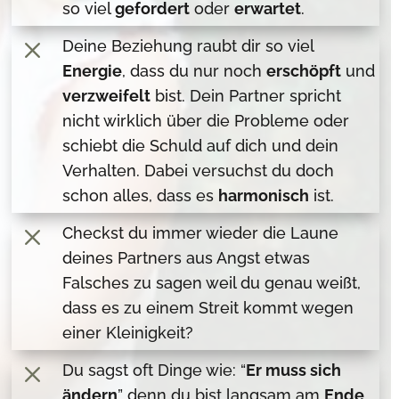
so viel
gefordert
oder
erwartet
.
M
Deine Beziehung raubt dir so viel
Energie
, dass du nur noch
erschöpft
und
verzweifelt
bist. Dein Partner spricht
nicht wirklich über die Probleme oder
schiebt die Schuld auf dich und dein
Verhalten. Dabei versuchst du doch
schon alles, dass es
harmonisch
ist.
M
Checkst du immer wieder die Laune
deines Partners aus Angst etwas
Falsches zu sagen weil du genau weißt,
dass es zu einem Streit kommt wegen
einer Kleinigkeit?
M
Du sagst oft Dinge wie: “
Er muss sich
ändern
” denn du bist langsam am
Ende