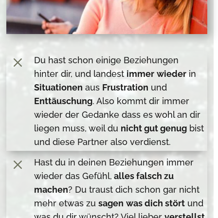
M
Du hast schon einige Beziehungen
hinter dir, und landest
immer
wieder
in
Situationen
aus
Frustration
und
Enttäuschung
. Also kommt dir immer
wieder der Gedanke dass es wohl an dir
liegen muss, weil du
nicht gut genug
bist
und diese Partner also verdienst.
M
Hast du in deinen Beziehungen immer
wieder das Gefühl,
alles falsch zu
machen
? Du traust dich schon gar nicht
mehr etwas zu
sagen
was dich stört
und
was du dir wünscht? Viel lieber
verstellst