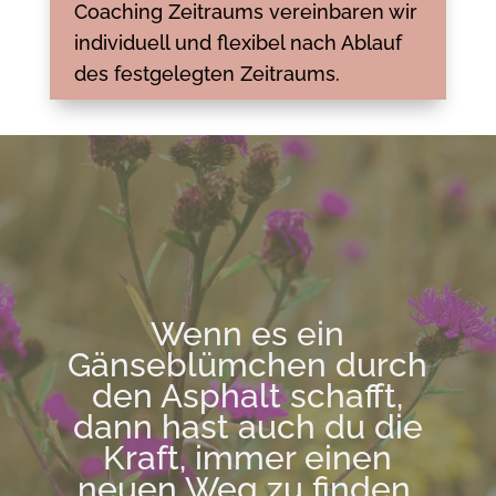
Coaching Zeitraums vereinbaren wir
individuell und flexibel nach Ablauf
des festgelegten Zeitraums.
Wenn es ein
Gänseblümchen durch
den Asphalt schafft,
dann hast auch du die
Kraft, immer einen
neuen Weg zu finden.