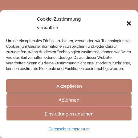
Datenschutz
Impressum
Cookie-Zustimmung
Cookie-Richtlinie (EU)
verwalten
Um dir ein optimales Erlebnis zu bieten, verwenden wir Technologien wie
© Caroline Doss | Design
Jennifer Stampp |
Cookies, um Geräteinformationen zu speichern und/oder darauf
zuzugreifen. Wenn du diesen Technologien zustimmst, können wir Daten
Website Magic
wie das Surfverhalten oder eindeutige IDs auf dieser Website
verarbeiten. Wenn du deine Zustimmung nicht erteilst oder zurückziehst,
können bestimmte Merkmale und Funktionen beeinträchtigt werden.
Akzeptieren
Ablehnen
Einstellungen ansehen
Datenschutz
Impressum